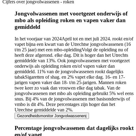
Cijfers over jongvolwassenen - roken
Jongvolwassenen met voortgezet onderwijs of
mbo als opleiding roken en vapen vaker dan
gemiddeld
In het
voorjaar van 2024
April tot en met juli 2024.
rookt en/of
vapet bijna een kwart van de Utrechtse jongvolwassenen (16
t/m 25 jaar) met een mbo-
opleiding
Volgt de opleiding nu of
heeft deze afgerond.
elke dag. Dit is hoger dan het Utrechts
gemiddelde van 13%. Ook jongvolwassenen met voortgezet
onderwijs als opleiding roken en/of vapen vaker dan
gemiddeld. 11% van de jongvolwassenen rookt dagelijks
tabak
Sigaretten of shag.
en 2% vapet elke dag. 16- en 17-
jarigen vapen vaker dan 18- t/m 25-jarigen. Mannen roken
twee keer zo vaak dan vrouwen elke dag tabak. Van de
jongvolwassenen met mbo als opleiding gebruikt 5% wel eens
snus. Bij 4% van de jongvolwassenen met basisonderwijs of
vmbo is dit 4%. Deze percentages zijn hoger dan het
Utrechtse gemiddelde van 2%.
Gezondheidsmonitor Jongvolwassenen
i
Percentage jongvolwassenen dat dagelijks rookt
en/of vapet