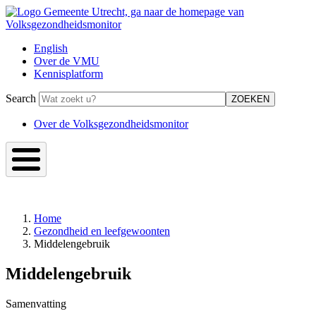
Overslaan
en
naar
English
de
Over de VMU
Top
inhoud
Kennisplatform
gaan
Menu
Search
-
Volksgezondheidsmonitor
Over de Volksgezondheidsmonitor
Over
VMU
Image
Home
Gezondheid en leefgewoonten
Kruimelpad
Middelengebruik
Middelengebruik
Samenvatting