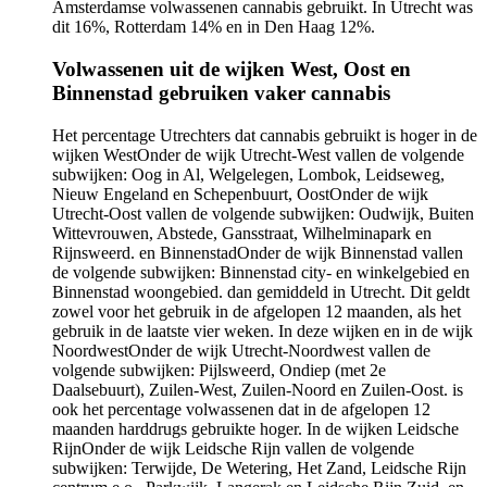
Volwassenen uit de wijken West, Oost en
Binnenstad gebruiken vaker cannabis
Het percentage Utrechters dat cannabis gebruikt is hoger in de
wijken
West
Onder de wijk Utrecht-West vallen de volgende
subwijken: Oog in Al, Welgelegen, Lombok, Leidseweg,
Nieuw Engeland en Schepenbuurt
,
Oost
Onder de wijk
Utrecht-Oost vallen de volgende subwijken: Oudwijk, Buiten
Wittevrouwen, Abstede, Gansstraat, Wilhelminapark en
Rijnsweerd.
en
Binnenstad
Onder de wijk Binnenstad vallen
de volgende subwijken: Binnenstad city- en winkelgebied en
Binnenstad woongebied.
dan gemiddeld in Utrecht. Dit geldt
zowel voor het gebruik in de afgelopen 12 maanden, als het
gebruik in de laatste vier weken. In deze wijken en in de wijk
Noordwest
Onder de wijk Utrecht-Noordwest vallen de
volgende subwijken: Pijlsweerd, Ondiep (met 2e
Daalsebuurt), Zuilen-West, Zuilen-Noord en Zuilen-Oost.
is
ook het percentage volwassenen dat in de afgelopen 12
maanden harddrugs gebruikte hoger. In de wijken
Leidsche
Rijn
Onder de wijk Leidsche Rijn vallen de volgende
subwijken: Terwijde, De Wetering, Het Zand, Leidsche Rijn