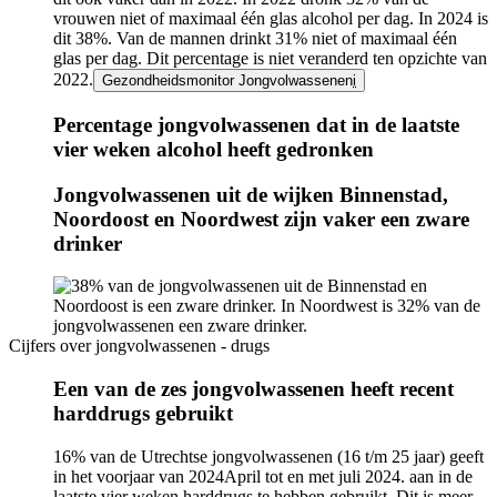
vrouwen niet of maximaal één glas alcohol per dag. In 2024 is
dit 38%. Van de mannen drinkt 31% niet of maximaal één
glas per dag. Dit percentage is niet veranderd ten opzichte van
2022.
Gezondheidsmonitor Jongvolwassenen
i
Percentage jongvolwassenen dat in de laatste
vier weken alcohol heeft gedronken
Infogram
Jongvolwassenen uit de wijken Binnenstad,
URL
Noordoost en Noordwest zijn vaker een zware
drinker
Image
Cijfers over jongvolwassenen - drugs
Een van de zes jongvolwassenen heeft recent
harddrugs gebruikt
16% van de Utrechtse jongvolwassenen (16 t/m 25 jaar) geeft
in het
voorjaar van 2024
April tot en met juli 2024.
aan in de
laatste vier weken harddrugs te hebben gebruikt. Dit is meer