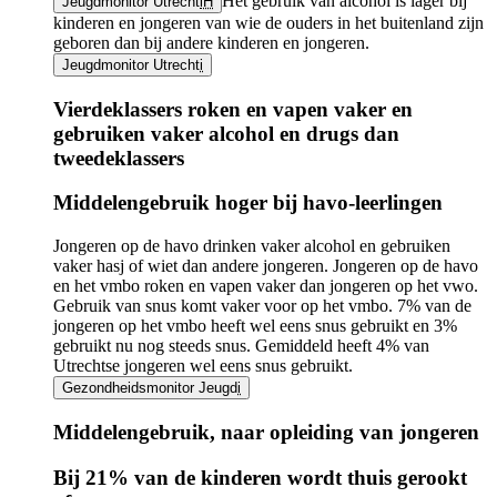
Het gebruik van alcohol is lager bij
Jeugdmonitor Utrecht
iH
kinderen en jongeren van wie de ouders in het buitenland zijn
geboren dan bij andere kinderen en jongeren.
Jeugdmonitor Utrecht
i
Vierdeklassers roken en vapen vaker en
gebruiken vaker alcohol en drugs dan
tweedeklassers
Infogram
Middelengebruik hoger bij havo-leerlingen
URL
Jongeren op de havo drinken vaker alcohol en gebruiken
vaker hasj of wiet dan andere jongeren. Jongeren op de havo
en het vmbo roken en vapen vaker dan jongeren op het vwo.
Gebruik van snus komt vaker voor op het vmbo. 7% van de
jongeren op het vmbo heeft wel eens snus gebruikt en 3%
gebruikt nu nog steeds snus. Gemiddeld heeft 4% van
Utrechtse jongeren wel eens snus gebruikt.
Gezondheidsmonitor Jeugd
i
Middelengebruik, naar opleiding van jongeren
Infogram
Bij 21% van de kinderen wordt thuis gerookt
URL