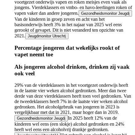
voortgezet onderwijs vapen en roken meisjes even vaak als
jongens. Vierdeklassers en vmbo- en havo-leerlingen roken of
vapen vaker dan andere jongeren.
Gezondheidsmonitor Jeugd
i
Van de kinderen in groep zeven en acht van het
basisonderwijs heeft 3% in het najaar van 2025 wel eens
gerookt of gevapet. Dit is niet veranderd ten opzichte van
2021.
Jeugdmonitor Utrecht
i
Percentage jongeren dat wekelijks rookt of
vapet neemt toe
Infogram
Als jongeren alcohol drinken, drinken zij vaak
URL
ook veel
29% van de vierdeklassers in het voortgezet onderwijs heeft
in de laatste vier weken alcohol gedronken. Meer dan twee
derde van deze vierdeklassers heeft toen veel gedronken. Van
de tweedeklassers heeft 7% in de laatste vier weken alcohol
gedronken. Het alcoholgebruik van jongeren in 2023 is
vergelijkbaar met dat in 2021, maar hoger dan in 2019.
In 2025 heeft 12% van de
Gezondheidsmonitor Jeugd
i
kinderen wel eens (een slokje) alcohol gedronken en 24%
heeft wel eens een alcoholvrij drankje gedronken.