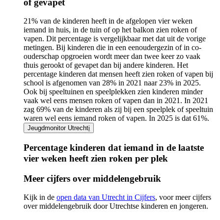
of gevapet
21% van de kinderen heeft in de afgelopen vier weken
iemand in huis, in de tuin of op het balkon zien roken of
vapen. Dit percentage is vergelijkbaar met dat uit de vorige
metingen. Bij kinderen die in een eenoudergezin of in co-
ouderschap opgroeien wordt meer dan twee keer zo vaak
thuis gerookt of gevapet dan bij andere kinderen. Het
percentage kinderen dat mensen heeft zien roken of vapen bij
school is afgenomen van 28% in 2021 naar 23% in 2025.
Ook bij speeltuinen en speelplekken zien kinderen minder
vaak wel eens mensen roken of vapen dan in 2021. In 2021
zag 69% van de kinderen als zij bij een speelplek of speeltuin
waren wel eens iemand roken of vapen. In 2025 is dat 61%.
Jeugdmonitor Utrecht
i
Percentage kinderen dat iemand in de laatste
vier weken heeft zien roken per plek
Infogram
Meer cijfers over middelengebruik
URL
Kijk in de
open data van Utrecht in Cijfers
, voor meer cijfers
over middelengebruik door Utrechtse kinderen en jongeren.