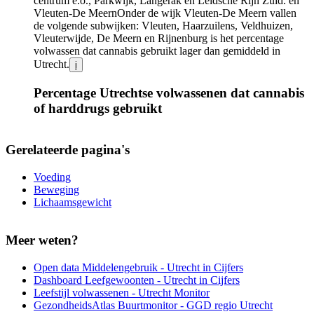
centrum e.o., Parkwijk, Langerak en Leidsche Rijn Zuid.
en
Vleuten-De Meern
Onder de wijk Vleuten-De Meern vallen
de volgende subwijken: Vleuten, Haarzuilens, Veldhuizen,
Vleuterwijde, De Meern en Rijnenburg
is het percentage
volwassen dat cannabis gebruikt lager dan gemiddeld in
Utrecht.
i
Percentage Utrechtse volwassenen dat cannabis
of harddrugs gebruikt
Infogram
URL
Gerelateerde pagina's
Voeding
Beweging
Lichaamsgewicht
Meer weten?
Open data Middelengebruik - Utrecht in Cijfers
Dashboard Leefgewoonten - Utrecht in Cijfers
Leefstijl volwassenen - Utrecht Monitor
GezondheidsAtlas Buurtmonitor - GGD regio Utrecht