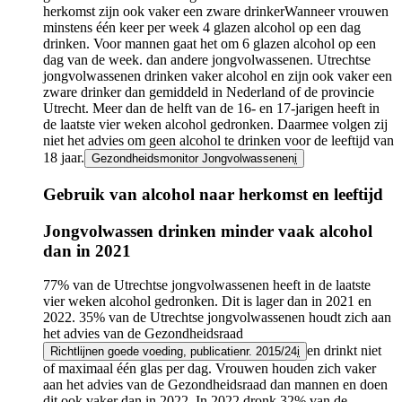
herkomst zijn ook vaker een
zware drinker
Wanneer vrouwen
minstens één keer per week 4 glazen alcohol op een dag
drinken. Voor mannen gaat het om 6 glazen alcohol op een
dag van de week.
dan andere jongvolwassenen. Utrechtse
jongvolwassenen drinken vaker alcohol en zijn ook vaker een
zware drinker dan gemiddeld in Nederland of de provincie
Utrecht. Meer dan de helft van de 16- en 17-jarigen heeft in
de laatste vier weken alcohol gedronken. Daarmee volgen zij
niet het advies om geen alcohol te drinken voor de leeftijd van
18 jaar.
Gezondheidsmonitor Jongvolwassenen
i
Gebruik van alcohol naar herkomst en leeftijd
Infogram
Jongvolwassen drinken minder vaak alcohol
URL
dan in 2021
77% van de Utrechtse jongvolwassenen heeft in de laatste
vier weken alcohol gedronken. Dit is lager dan in 2021 en
2022. 35% van de Utrechtse jongvolwassenen houdt zich aan
het advies van de Gezondheidsraad
en drinkt niet
Richtlijnen goede voeding, publicatienr. 2015/24
i
of maximaal één glas per dag. Vrouwen houden zich vaker
aan het advies van de Gezondheidsraad dan mannen en doen
dit ook vaker dan in 2022. In 2022 dronk 32% van de