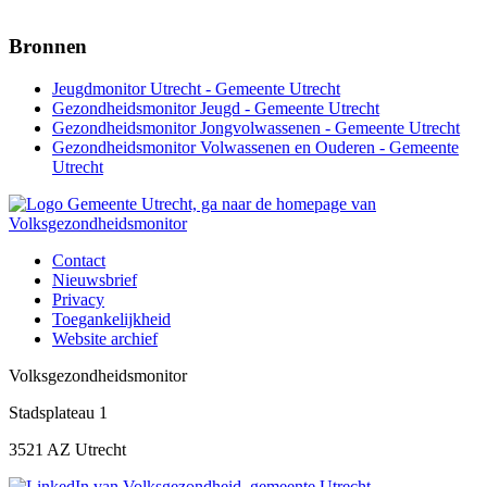
Bronnen
Jeugdmonitor Utrecht - Gemeente Utrecht
Gezondheidsmonitor Jeugd - Gemeente Utrecht
Gezondheidsmonitor Jongvolwassenen - Gemeente Utrecht
Gezondheidsmonitor Volwassenen en Ouderen - Gemeente
Utrecht
Contact
Nieuwsbrief
Footer
Privacy
menu
Toegankelijkheid
Website archief
-
Volksgezondheidsmonitor
Volksgezondheidsmonitor
Stadsplateau 1
3521 AZ Utrecht
Go
LinkedIn
of