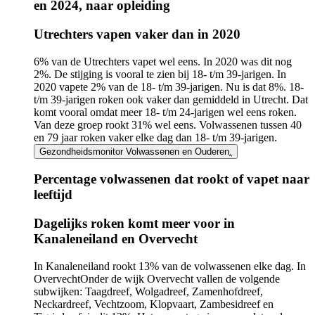
en 2024, naar opleiding
Infogram
Utrechters vapen vaker dan in 2020
URL
6% van de Utrechters vapet wel eens. In 2020 was dit nog
2%. De stijging is vooral te zien bij 18- t/m 39-jarigen. In
2020 vapete 2% van de 18- t/m 39-jarigen. Nu is dat 8%. 18-
t/m 39-jarigen roken ook vaker dan gemiddeld in Utrecht. Dat
komt vooral omdat meer 18- t/m 24-jarigen wel eens roken.
Van deze groep rookt 31% wel eens. Volwassenen tussen 40
en 79 jaar roken vaker elke dag dan 18- t/m 39-jarigen.
Gezondheidsmonitor Volwassenen en Ouderen
.
Percentage volwassenen dat rookt of vapet naar
leeftijd
Infogram
Dagelijks roken komt meer voor in
URL
Kanaleneiland en Overvecht
In Kanaleneiland rookt 13% van de volwassenen elke dag. In
Overvecht
Onder de wijk Overvecht vallen de volgende
subwijken: Taagdreef, Wolgadreef, Zamenhofdreef,
Neckardreef, Vechtzoom, Klopvaart, Zambesidreef en