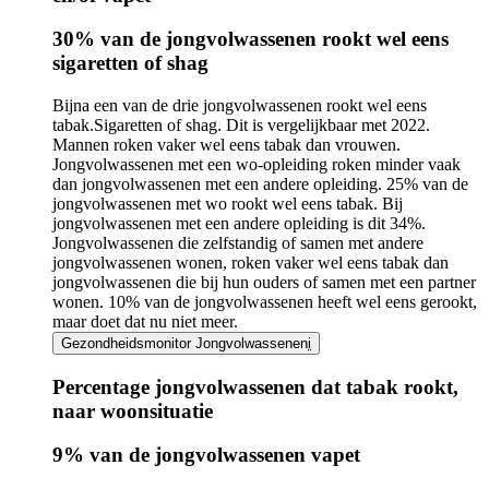
Infogram
30% van de jongvolwassenen rookt wel eens
URL
sigaretten of shag
Bijna een van de drie jongvolwassenen rookt wel eens
tabak.
Sigaretten of shag.
Dit is vergelijkbaar met 2022.
Mannen roken vaker wel eens tabak dan vrouwen.
Jongvolwassenen met een wo-opleiding roken minder vaak
dan jongvolwassenen met een andere opleiding. 25% van de
jongvolwassenen met wo rookt wel eens tabak. Bij
jongvolwassenen met een andere opleiding is dit 34%.
Jongvolwassenen die zelfstandig of samen met andere
jongvolwassenen wonen, roken vaker wel eens tabak dan
jongvolwassenen die bij hun ouders of samen met een partner
wonen. 10% van de jongvolwassenen heeft wel eens gerookt,
maar doet dat nu niet meer.
Gezondheidsmonitor Jongvolwassenen
i
Percentage jongvolwassenen dat tabak rookt,
naar woonsituatie
Infogram
9% van de jongvolwassenen vapet
URL