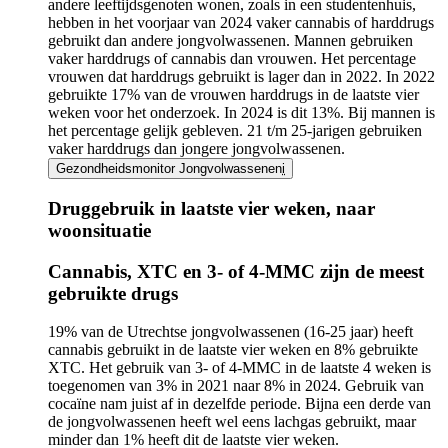
andere leeftijdsgenoten wonen, zoals in een studentenhuis,
hebben in het voorjaar van 2024 vaker cannabis of harddrugs
gebruikt dan andere jongvolwassenen. Mannen gebruiken
vaker harddrugs of cannabis dan vrouwen. Het percentage
vrouwen dat harddrugs gebruikt is lager dan in 2022. In 2022
gebruikte 17% van de vrouwen harddrugs in de laatste vier
weken voor het onderzoek. In 2024 is dit 13%. Bij mannen is
het percentage gelijk gebleven. 21 t/m 25-jarigen gebruiken
vaker harddrugs dan jongere jongvolwassenen.
Gezondheidsmonitor Jongvolwassenen
i
Druggebruik in laatste vier weken, naar
woonsituatie
Infogram
Cannabis, XTC en 3- of 4-MMC zijn de meest
URL
gebruikte drugs
19% van de Utrechtse jongvolwassenen (16-25 jaar) heeft
cannabis gebruikt in de laatste vier weken en 8% gebruikte
XTC. Het gebruik van 3- of 4-MMC in de laatste 4 weken is
toegenomen van 3% in 2021 naar 8% in 2024. Gebruik van
cocaïne nam juist af in dezelfde periode. Bijna een derde van
de jongvolwassenen heeft wel eens lachgas gebruikt, maar
minder dan 1% heeft dit de laatste vier weken.