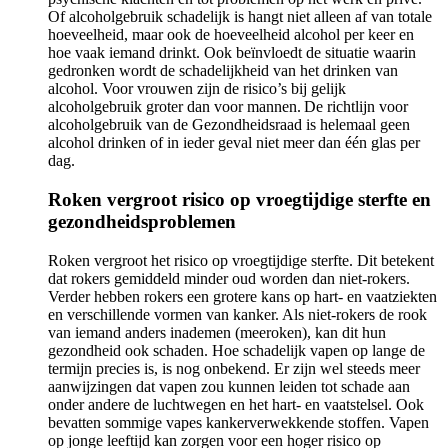
Of alcoholgebruik schadelijk is hangt niet alleen af van totale
hoeveelheid, maar ook de hoeveelheid alcohol per keer en
hoe vaak iemand drinkt. Ook beïnvloedt de situatie waarin
gedronken wordt de schadelijkheid van het drinken van
alcohol. Voor vrouwen zijn de risico’s bij gelijk
alcoholgebruik groter dan voor mannen. De richtlijn voor
alcoholgebruik van de Gezondheidsraad is helemaal geen
alcohol drinken of in ieder geval niet meer dan één glas per
dag.
Roken vergroot risico op vroegtijdige sterfte en
gezondheidsproblemen
Roken vergroot het risico op vroegtijdige sterfte. Dit betekent
dat rokers gemiddeld minder oud worden dan niet-rokers.
Verder hebben rokers een grotere kans op hart- en vaatziekten
en verschillende vormen van kanker. Als niet-rokers de rook
van iemand anders inademen (meeroken), kan dit hun
gezondheid ook schaden. Hoe schadelijk vapen op lange de
termijn precies is, is nog onbekend. Er zijn wel steeds meer
aanwijzingen dat vapen zou kunnen leiden tot schade aan
onder andere de luchtwegen en het hart- en vaatstelsel. Ook
bevatten sommige vapes kankerverwekkende stoffen. Vapen
op jonge leeftijd kan zorgen voor een hoger risico op