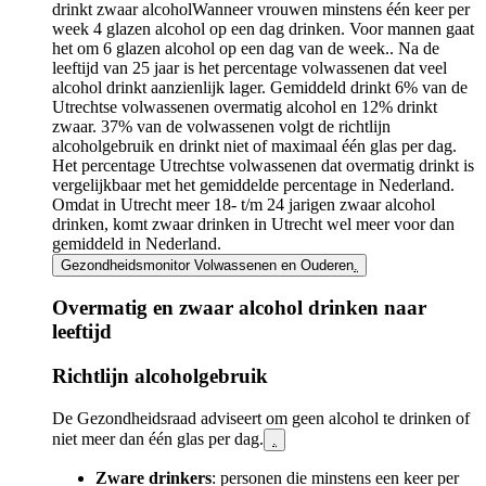
drinkt
zwaar alcohol
Wanneer vrouwen minstens één keer per
week 4 glazen alcohol op een dag drinken. Voor mannen gaat
het om 6 glazen alcohol op een dag van de week.
. Na de
leeftijd van 25 jaar is het percentage volwassenen dat veel
alcohol drinkt aanzienlijk lager. Gemiddeld drinkt 6% van de
Utrechtse volwassenen overmatig alcohol en 12% drinkt
zwaar. 37% van de volwassenen volgt de richtlijn
alcoholgebruik en drinkt niet of maximaal één glas per dag.
Het percentage Utrechtse volwassenen dat overmatig drinkt is
vergelijkbaar met het gemiddelde percentage in Nederland.
Omdat in Utrecht meer 18- t/m 24 jarigen zwaar alcohol
drinken, komt zwaar drinken in Utrecht wel meer voor dan
gemiddeld in Nederland.
Gezondheidsmonitor Volwassenen en Ouderen
.
Overmatig en zwaar alcohol drinken naar
leeftijd
Infogram
Richtlijn alcoholgebruik
URL
De Gezondheidsraad adviseert om geen alcohol te drinken of
niet meer dan één glas per dag.
.
Zware drinkers
: personen die minstens een keer per