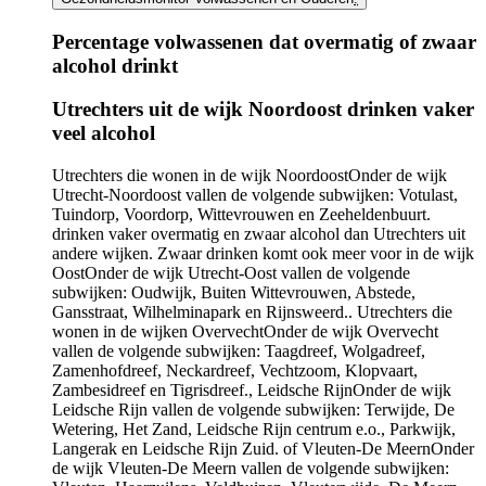
Percentage volwassenen dat overmatig of zwaar
alcohol drinkt
Infogram
Utrechters uit de wijk Noordoost drinken vaker
URL
veel alcohol
Utrechters die wonen in de wijk
Noordoost
Onder de wijk
Utrecht-Noordoost vallen de volgende subwijken: Votulast,
Tuindorp, Voordorp, Wittevrouwen en Zeeheldenbuurt.
drinken vaker overmatig en zwaar alcohol dan Utrechters uit
andere wijken. Zwaar drinken komt ook meer voor in de wijk
Oost
Onder de wijk Utrecht-Oost vallen de volgende
subwijken: Oudwijk, Buiten Wittevrouwen, Abstede,
Gansstraat, Wilhelminapark en Rijnsweerd.
. Utrechters die
wonen in de wijken
Overvecht
Onder de wijk Overvecht
vallen de volgende subwijken: Taagdreef, Wolgadreef,
Zamenhofdreef, Neckardreef, Vechtzoom, Klopvaart,
Zambesidreef en Tigrisdreef.
,
Leidsche Rijn
Onder de wijk
Leidsche Rijn vallen de volgende subwijken: Terwijde, De
Wetering, Het Zand, Leidsche Rijn centrum e.o., Parkwijk,
Langerak en Leidsche Rijn Zuid.
of
Vleuten-De Meern
Onder
de wijk Vleuten-De Meern vallen de volgende subwijken: