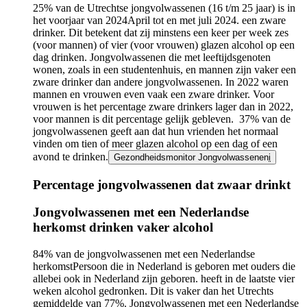
25% van de Utrechtse jongvolwassenen (16 t/m 25 jaar) is in
het
voorjaar van 2024
April tot en met juli 2024.
een zware
drinker. Dit betekent dat zij minstens een keer per week zes
(voor mannen) of vier (voor vrouwen) glazen alcohol op een
dag drinken. Jongvolwassenen die met leeftijdsgenoten
wonen, zoals in een studentenhuis, en mannen zijn vaker een
zware drinker dan andere jongvolwassenen. In 2022 waren
mannen en vrouwen even vaak een zware drinker. Voor
vrouwen is het percentage zware drinkers lager dan in 2022,
voor mannen is dit percentage gelijk gebleven. 37% van de
jongvolwassenen geeft aan dat hun vrienden het normaal
vinden om tien of meer glazen alcohol op een dag of een
avond te drinken.
Gezondheidsmonitor Jongvolwassenen
i
Percentage jongvolwassenen dat zwaar drinkt
Infogram
Jongvolwassenen met een Nederlandse
URL
herkomst drinken vaker alcohol
84% van de jongvolwassenen met een
Nederlandse
herkomst
Persoon die in Nederland is geboren met ouders die
allebei ook in Nederland zijn geboren.
heeft in de laatste vier
weken alcohol gedronken. Dit is vaker dan het Utrechts
gemiddelde van 77%. Jongvolwassenen met een Nederlandse