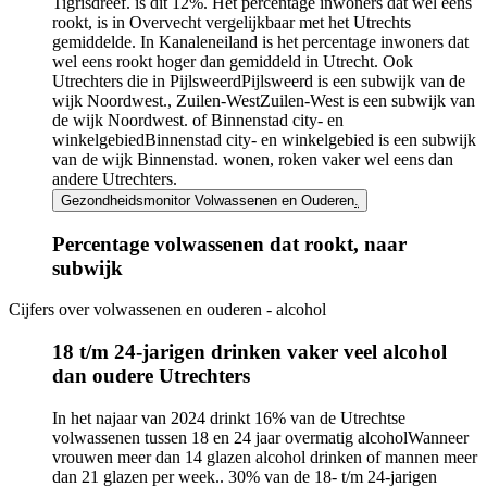
Tigrisdreef.
is dit 12%. Het percentage inwoners dat wel eens
rookt, is in Overvecht vergelijkbaar met het Utrechts
gemiddelde. In Kanaleneiland is het percentage inwoners dat
wel eens rookt hoger dan gemiddeld in Utrecht. Ook
Utrechters die in
Pijlsweerd
Pijlsweerd is een subwijk van de
wijk Noordwest.
,
Zuilen-West
Zuilen-West is een subwijk van
de wijk Noordwest.
of
Binnenstad city- en
winkelgebied
Binnenstad city- en winkelgebied is een subwijk
van de wijk Binnenstad.
wonen, roken vaker wel eens dan
andere Utrechters.
Gezondheidsmonitor Volwassenen en Ouderen
.
Percentage volwassenen dat rookt, naar
subwijk
Cijfers over volwassenen en ouderen - alcohol
Infogram
URL
18 t/m 24-jarigen drinken vaker veel alcohol
dan oudere Utrechters
In het najaar van 2024 drinkt 16% van de Utrechtse
volwassenen tussen 18 en 24 jaar
overmatig alcohol
Wanneer
vrouwen meer dan 14 glazen alcohol drinken of mannen meer
dan 21 glazen per week.
. 30% van de 18- t/m 24-jarigen