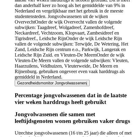
dan anderhalf keer zo hoog als het gemiddelde van 9% in
Nederland en vergelijkbaar met het gebruik in de meeste
studentensteden. Jongvolwassenen uit de wijken
Overvecht
Onder de wijk Overvecht vallen de volgende
subwijken: Taagdreef, Wolgadreef, Zamenhofdreef,
Neckardreef, Vechtzoom, Klopvaart, Zambesidreef en
Tigrisdreef.
,
Leidsche Rijn
Onder de wijk Leidsche Rijn
vallen de volgende subwijken: Terwijde, De Wetering, Het
Zand, Leidsche Rijn centrum e.o., Parkwijk, Langerak en
Leidsche Rijn Zuid.
en
Vleuten-De Meern
Onder de wijk
Vleuten-De Meern vallen de volgende subwijken: Vleuten,
Haarzuilens, Veldhuizen, Vleuterweide, De Meern en
Rijnenburg.
gebruiken ongeveer even vaak harddrugs als
gemiddeld in Nederland.
Gezondheidsmonitor Jongvolwassenen
i
Percentage jongvolwassenen dat in de laatste
vier weken harddrugs heeft gebruikt
Infogram
Jongvolwassenen die samen met
URL
leeftijdsgenoten wonen gebruiken vaker drugs
Utrechtse jongvolwassenen (16 t/m 25 jaar) die alleen of met