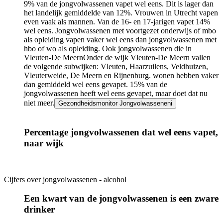
9% van de jongvolwassenen vapet wel eens. Dit is lager dan
het landelijk gemiddelde van 12%. Vrouwen in Utrecht vapen
even vaak als mannen. Van de 16- en 17-jarigen vapet 14%
wel eens. Jongvolwassenen met voortgezet onderwijs of mbo
als opleiding vapen vaker wel eens dan jongvolwassenen met
hbo of wo als opleiding. Ook jongvolwassenen die in
Vleuten-De Meern
Onder de wijk Vleuten-De Meern vallen
de volgende subwijken: Vleuten, Haarzuilens, Veldhuizen,
Vleuterweide, De Meern en Rijnenburg.
wonen hebben vaker
dan gemiddeld wel eens gevapet. 15% van de
jongvolwassenen heeft wel eens gevapet, maar doet dat nu
niet meer.
Gezondheidsmonitor Jongvolwassenen
i
Percentage jongvolwassenen dat wel eens vapet,
naar wijk
Cijfers over jongvolwassenen - alcohol
Infogram
URL
Een kwart van de jongvolwassenen is een zware
drinker