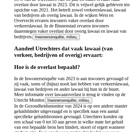
overlast door lawaai in 2023. Dit is vrijwel gelijk gebleven ten
opzichte van 2021. Het betreft zowel verkeerslawaai, lawaai
van bedrijven als overig lawaai. In de wijken West en
Overvecht ervaren inwoners vaker overlast door
verkeerslawaai. In de Binnenstad ervaren inwoners
daarentegen vaker overlast door overig lawaai en lawaai van
bedrijven.
Inwonersenquête, milieu
.
Aandeel Utrechters dat vaak lawaai (van
verkeer, bedrijven of overig) ervaart:
Infogram
Hoe is de overlast bepaald?
URL
In de Inwonersenquête van 2023 is aan inwoners gevraagd of
zij vaak, soms of (bijna) nooit last hebben van verkeerslawaai,
lawaai van bedrijven en ander lawaai bij hun in de buurt.
Meer informatie over lawaaioverlast is terug te vinden op de
Utrecht Monitor.
Inwonersenquête, milieu
.
In de Gezondheidsmonitor van 2024 is op een andere manier
geluidshinder uitgevraagd en is specifiek naar een aantal
specifieke geluidsbronnen gevraagd. Utrechters konden op
een schaal van 0 tot 10 aan geven in welke mate het geluid
van een bepaalde bron hen hindert, stoort of ergert wanneer