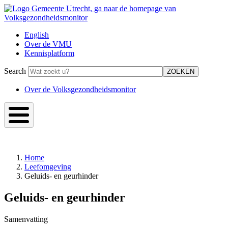
Overslaan
en
naar
English
de
Over de VMU
Top
inhoud
Kennisplatform
gaan
Menu
Search
-
Volksgezondheidsmonitor
Over de Volksgezondheidsmonitor
Over
VMU
Image
Home
Leefomgeving
Kruimelpad
Geluids- en geurhinder
Geluids- en geurhinder
Samenvatting