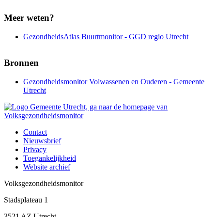
Meer weten?
GezondheidsAtlas Buurtmonitor - GGD regio Utrecht
Bronnen
Gezondheidsmonitor Volwassenen en Ouderen - Gemeente
Utrecht
Contact
Nieuwsbrief
Footer
Privacy
menu
Toegankelijkheid
Website archief
-
Volksgezondheidsmonitor
Volksgezondheidsmonitor
Stadsplateau 1
3521 AZ Utrecht