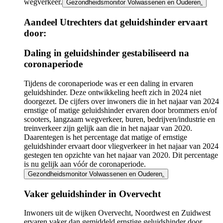
wegverkeer.
Gezondheidsmonitor Volwassenen en Ouderen
.
Aandeel Utrechters dat geluidshinder ervaart
door:
Infogram
Daling in geluidshinder gestabiliseerd na
URL
coronaperiode
Tijdens de coronaperiode was er een daling in ervaren
geluidshinder. Deze ontwikkeling heeft zich in 2024 niet
doorgezet. De cijfers over inwoners die in het najaar van 2024
ernstige of matige geluidshinder ervaren door brommers en/of
scooters, langzaam wegverkeer, buren, bedrijven/industrie en
treinverkeer zijn gelijk aan die in het najaar van 2020.
Daarentegen is het percentage dat matige of ernstige
geluidshinder ervaart door vliegverkeer in het najaar van 2024
gestegen ten opzichte van het najaar van 2020. Dit percentage
is nu gelijk aan vóór de coronaperiode.
Gezondheidsmonitor Volwassenen en Ouderen
.
Vaker geluidshinder in Overvecht
Inwoners uit de wijken Overvecht, Noordwest en Zuidwest
ervaren vaker dan gemiddeld ernstige geluidshinder door