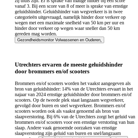
zij thuis zijn. Er is sprake van matige hinder bij een score
vanaf 3. Bij een score van 8 of meer is sprake van ernstige
geluidshinder. Geluidshinder van wegverkeer is in twee
categorieën uitgevraagd, namelijk hinder door verkeer op
wegen met een maximale snelheid van 50 km per uur en
hinder door verkeer op wegen waar sneller dan 50 km
gereden mag worden.
Gezondheidsmonitor Volwassenen en Ouderen
.
Utrechters ervaren de meeste geluidshinder
door brommers en/of scooters
Brommers en/of scooters worden het vaakst aangegeven als
bron van geluidshinder: 14% van de Utrechters ervaart in het
najaar van 2024 ernstige geluidshinder door brommers en/of
scooters. Op de tweede plek staat langzaam wegverkeer,
gevolgd door buren en snel wegverkeer. Brommers en/of
scooters worden ook als vaakst genoemd als bron van
slaapverstoring. Bij 6% van de Utrechters zorgt het geluid van
brommers en/of scooters voor een ernstige verstoring van hun
slaap. Andere vaak genoemde oorzaken van ernstige
slaapverstoring zijn geluid van buren en snel/langzaam