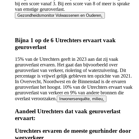
bij een score vanaf 3. Bij een score van 8 of meer is sprake
van ernstige geuroverlast.
Gezondheidsmonitor Volwassenen en Ouderen
.
Bijna 1 op de 6 Utrechters ervaart vaak
geuroverlast
15% van de Utrechters geeft in 2023 aan dat zij vaak
geuroverlast ervaren. Het gaat dan bijvoorbeeld over
geuroverlast van verkeer, riolering of waterzuivering. Dit
percentage is vrijwel gelijk gebleven ten opzichte van 2021.
In Overvecht, Noordwest en de Binnenstad is de ervaren
geuroverlast het hoogst. 10% van de Utrechters ervaart vaak
geuroverlast van verkeer en 9% van andere bronnen die
overlast veroorzaken.
Inwonersenquête, milieu
.
Aandeel Utrechters dat vaak geuroverlast
ervaart:
Infogram
Utrechters ervaren de meeste geurhinder door
URL
wegverkeer