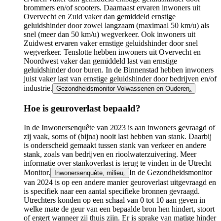
brommers en/of scooters. Daarnaast ervaren inwoners uit
Overvecht en Zuid vaker dan gemiddeld ernstige
geluidshinder door zowel langzaam (maximaal 50 km/u) als
snel (meer dan 50 km/u) wegverkeer. Ook inwoners uit
Zuidwest ervaren vaker ernstige geluidshinder door snel
wegverkeer. Tenslotte hebben inwoners uit Overvecht en
Noordwest vaker dan gemiddeld last van ernstige
geluidshinder door buren. In de Binnenstad hebben inwoners
juist vaker last van ernstige geluidshinder door bedrijven en/of
industrie.
Gezondheidsmonitor Volwassenen en Ouderen
.
Hoe is geuroverlast bepaald?
In de Inwonersenquête van 2023 is aan inwoners gevraagd of
zij vaak, soms of (bijna) nooit last hebben van stank. Daarbij
is onderscheid gemaakt tussen stank van verkeer en andere
stank, zoals van bedrijven en rioolwaterzuivering. Meer
informatie over stankoverlast is terug te vinden in de Utrecht
Monitor.
In de Gezondheidsmonitor
Inwonersenquête, milieu
.
van 2024 is op een andere manier geuroverlast uitgevraagd en
is specifiek naar een aantal specifieke bronnen gevraagd.
Utrechters konden op een schaal van 0 tot 10 aan geven in
welke mate de geur van een bepaalde bron hen hindert, stoort
of ergert wanneer zij thuis zijn. Er is sprake van matige hinder